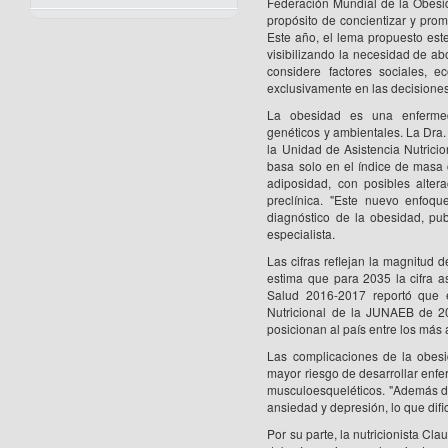
Federación Mundial de la Obesi
propósito de concientizar y promo
Este año, el lema propuesto est
visibilizando la necesidad de a
considere factores sociales, e
exclusivamente en las decisiones
La obesidad es una enfermedad
genéticos y ambientales. La Dra.
la Unidad de Asistencia Nutricio
basa solo en el índice de masa
adiposidad, con posibles alter
preclínica. "Este nuevo enfoqu
diagnóstico de la obesidad, pu
especialista.
Las cifras reflejan la magnitud
estima que para 2035 la cifra a
Salud 2016-2017 reportó que 
Nutricional de la JUNAEB de 20
posicionan al país entre los más
Las complicaciones de la obesi
mayor riesgo de desarrollar enfer
musculoesqueléticos. "Además de 
ansiedad y depresión, lo que difi
Por su parte, la nutricionista Cl