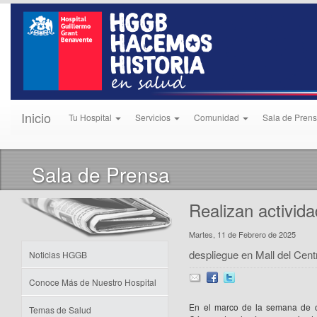
Inicio
Tu Hospital
Servicios
Comunidad
Sala de Pren
Sala de Prensa
Realizan activida
Martes, 11 de Febrero de 2025
despliegue en Mall del Cen
Noticias HGGB
Conoce Más de Nuestro Hospital
En el marco de la semana de co
Temas de Salud