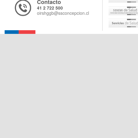
Contacto
41 2 722 500
oirshggb@ssconcepcion.cl