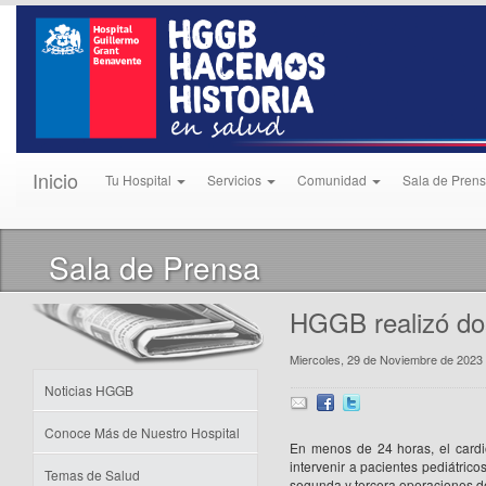
Inicio
Tu Hospital
Servicios
Comunidad
Sala de Pren
Sala de Prensa
HGGB realizó dos
Miercoles, 29 de Noviembre de 2023
Noticias HGGB
Conoce Más de Nuestro Hospital
En menos de 24 horas, el cardio
intervenir a pacientes pediátric
Temas de Salud
segunda y tercera operaciones de