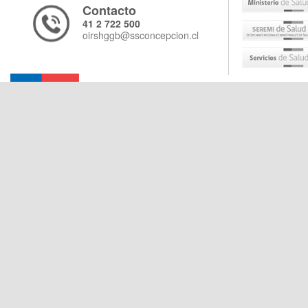
Contacto
41 2 722 500
oirshggb@ssconcepcion.cl