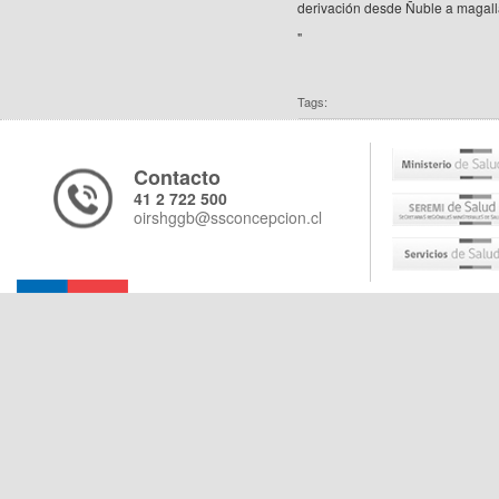
derivación desde Ñuble a magalla
"
Tags:
Contacto
41 2 722 500
oirshggb@ssconcepcion.cl