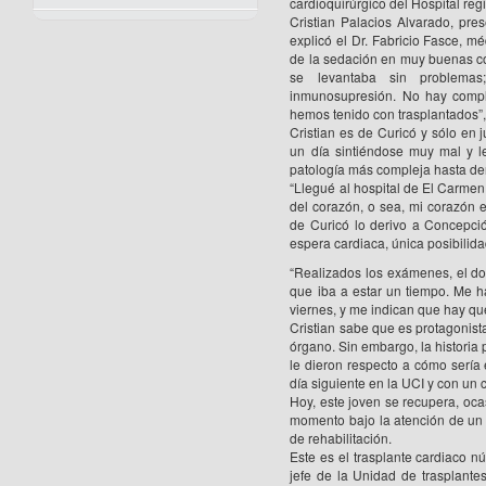
cardioquirúrgico del Hospital re
Cristian Palacios Alvarado, pre
explicó el Dr. Fabricio Fasce, mé
de la sedación en muy buenas cond
se levantaba sin problema
inmunosupresión. No hay compl
hemos tenido con trasplantados”,
Cristian es de Curicó y sólo en
un día sintiéndose muy mal y l
patología más compleja hasta deri
“Llegué al hospital de El Carmen
del corazón, o sea, mi corazón
de Curicó lo derivo a Concepció
espera cardiaca, única posibilid
“Realizados los exámenes, el doct
que iba a estar un tiempo. Me h
viernes, y me indican que hay qu
Cristian sabe que es protagonis
órgano. Sin embargo, la historia
le dieron respecto a cómo sería
día siguiente en la UCI y con un 
Hoy, este joven se recupera, ocas
momento bajo la atención de un 
de rehabilitación.
Este es el trasplante cardiaco n
jefe de la Unidad de trasplante