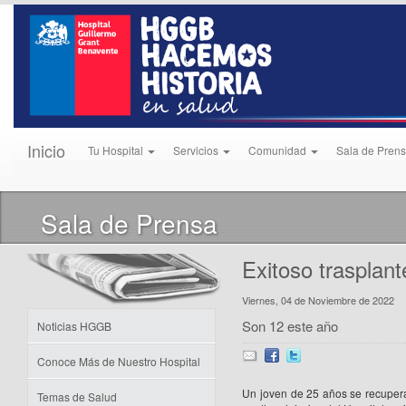
Inicio
Tu Hospital
Servicios
Comunidad
Sala de Pren
Sala de Prensa
Exitoso trasplan
Viernes, 04 de Noviembre de 2022
Son 12 este año
Noticias HGGB
Conoce Más de Nuestro Hospital
Un joven de 25 años se recupera
Temas de Salud