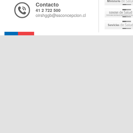
Contacto
41 2 722 500
oirshggb@ssconcepcion.cl