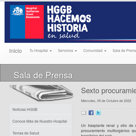
Inicio
Tu Hospital
Servicios
Comunidad
Sala de Pren
Sala de Prensa
Sexto procurami
Miercoles, 05 de Octubre de 2022
Noticias HGGB
Conoce Más de Nuestro Hospital
Un trasplante renal y otro d
procuramiento multiorgánico qu
Temas de Salud
hospitales del país.