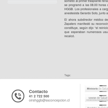
sometió al primer trasplante rena
se programó a las 08.00 horas 
HGGB. Los profesionales a carg
anestesista Gerardo Soto, junto a
El ahora subdirector médico d
Zapatero manifestó su reconocim
constituye, según dijo “el reini
que esperaban numerosos usuar
recalcó.
Tags:
Contacto
41 2 722 500
oirshggb@ssconcepcion.cl