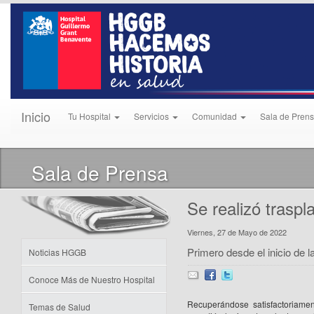
Inicio
Tu Hospital
Servicios
Comunidad
Sala de Pren
Sala de Prensa
Se realizó traspl
Viernes, 27 de Mayo de 2022
Primero desde el inicio de 
Noticias HGGB
Conoce Más de Nuestro Hospital
Recuperándose satisfactoriame
Temas de Salud