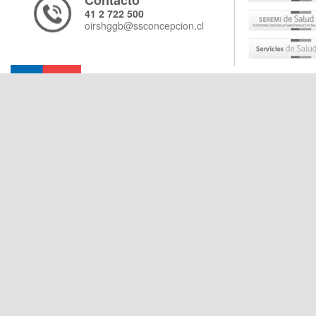
Contacto
41 2 722 500
oirshggb@ssconcepcion.cl