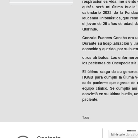
respiración es vida, me siento 
quizás será mi última huella
calendario 2022 de la Funda
leucemia linfoblástica, que resi
el joven de 25 años de edad, d
Quirihue.
Gonzalo Fuentes Concha era un
Durante su hospitalización y t
conocido y querido, por su bu
otros atributos. Los enfermero
los pacientes de Oncopediatría,
El último rasgo de su generos
HGGB para cumplir la última vo
cada paciente que egrese de q
equipo clínico. Se cumplió as
convirtió en su última huella, 
paciente.
Tags: