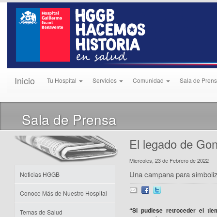
Inicio
Tu Hospital
Servicios
Comunidad
Sala de Pren
Sala de Prensa
El legado de Go
Miercoles, 23 de Febrero de 2022
Una campana para simbolizar
Noticias HGGB
Conoce Más de Nuestro Hospital
“Si pudiese retroceder el ti
Temas de Salud