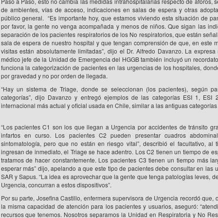
Paso a Paso, esto no cambia las medidas intrahospitalarias respecto de aforos, 
de ambientes, vías de acceso, indicaciones en salas de espera y otras adopt
público general. “Es importante hoy, que estamos viviendo esta situación de p
por favor, la gente no venga acompañada y menos de niños. Que sigan las ind
separación de los pacientes respiratorios de los No respiratorios, que están seña
sala de espera de nuestro hospital y que tengan comprensión de que, en este 
visitas están absolutamente limitadas”, dijo el Dr. Alfredo Davanzo. La expresa s
médico jefe de la Unidad de Emergencia del HGGB también incluyó un recordat
funciona la categorización de pacientes en las urgencias de los hospitales, dond
por gravedad y no por orden de llegada.
“Hay un sistema de Triage, donde se seleccionan (los pacientes), según pa
categorías”, dijo Davanzo y entregó ejemplos de las categorías ESI 1, ESI 
internacional más actual y oficial usada en Chile, similar a las antiguas categoría
“Los pacientes C1 son los que llegan a Urgencia por accidentes de tránsito gr
infartos en curso. Los pacientes C2 pueden presentar cuadros abdomin
sintomatología, pero que no están en riesgo vital”, describió el facultativo, a
ingresan de inmediato, el Triage se hace adentro. Los C2 tienen un tiempo de 
tratamos de hacer constantemente. Los pacientes C3 tienen un tiempo más lar
esperar más” dijo, apelando a que este tipo de pacientes debe consultar en las 
SAR y Sapus. “La idea es aprovechar que la gente que tenga patologías leves, de
Urgencia, concurran a estos dispositivos”.
Por su parte, Josefina Castillo, enfermera supervisora de Urgencia recordó que,
la misma capacidad de atención para los pacientes y usuarios, aseguró: “atend
recursos que tenemos. Nosotros separamos la Unidad en Respiratoria y No Respir