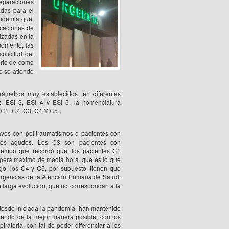
separaciones
adas para el
andemia que,
icaciones de
lizadas en la
momento, las
olicitud del
orio de cómo
e se atiende
rámetros muy establecidos, en diferentes
2, ESI 3, ESI 4 y ESI 5, la nomenclatura
s C1, C2, C3, C4 Y C5.
aves con politraumatismos o pacientes con
ales agudos. Los C3 son pacientes con
l tiempo que recordó que, los pacientes C1
espera máximo de media hora, que es lo que
go, los C4 y C5, por supuesto, tienen que
urgencias de la Atención Primaria de Salud:
 larga evolución, que no correspondan a la
 desde iniciada la pandemia, han mantenido
iendo de la mejor manera posible, con los
atoria, con tal de poder diferenciar a los