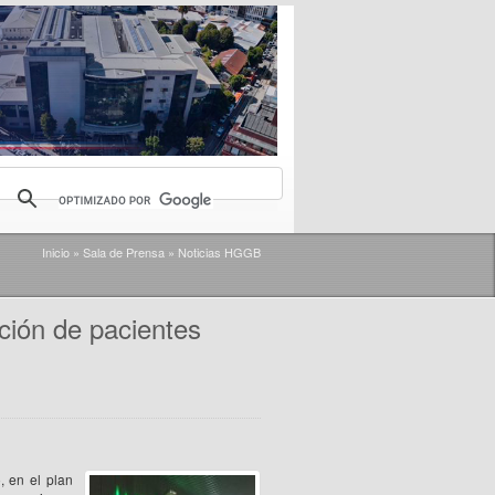
Inicio
»
Sala de Prensa
»
Noticias HGGB
ción de pacientes
, en el plan