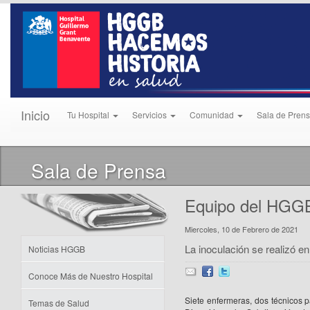
Inicio
Tu Hospital
Servicios
Comunidad
Sala de Pren
Sala de Prensa
Equipo del HGGB
Miercoles, 10 de Febrero de 2021
La inoculación se realizó en
Noticias HGGB
Conoce Más de Nuestro Hospital
Siete enfermeras, dos técnicos
Temas de Salud