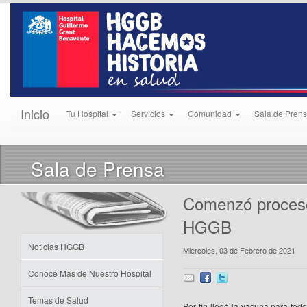
Inicio
Tu Hospital
Servicios
Comunidad
Sala de Pren
Sala de Prensa
Comenzó proceso
HGGB
Noticias HGGB
Miercoles, 03 de Febrero de 2021
Conoce Más de Nuestro Hospital
Temas de Salud
Por fin llegó la vacuna para todo