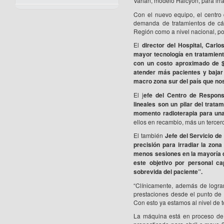
Varian, modelo Halcyon, para irra
Con el nuevo equipo, el centro 
demanda de tratamientos de cán
Región como a nivel nacional, por
El
director del Hospital, Carlo
mayor tecnología en tratamient
con un costo aproximado de $
atender más pacientes y bajar 
macro zona sur del país que no
El j
efe del Centro de Responsa
lineales son un pilar del trat
momento radioterapia para una 
ellos en recambio, más un tercer
El también
Jefe del Servicio de
precisión para irradiar la zo
menos sesiones en la mayoría d
este objetivo por personal c
sobrevida del paciente”.
“Clínicamente, además de logra
prestaciones desde el punto de v
Con esto ya estamos al nivel de t
La máquina está en proceso de in