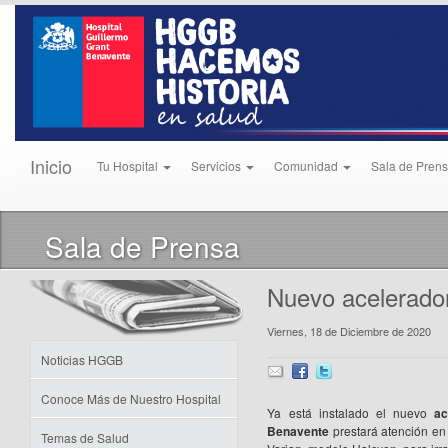
Inicio
Tu Hospital
Servicios
Comunidad
Sala de Pren
Sala de Prensa
Nuevo acelerador
Viernes, 18 de Diciembre de 2020
Noticias HGGB
Conoce Más de Nuestro Hospital
Ya está instalado el nuevo
ac
Benavente
prestará atención en 
Temas de Salud