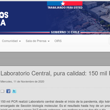
Comunidad
Sala de Prensa
OIRS
Laboratorio Central, pura calidad: 150 mil
Miercoles, 11 de Noviembre de 2020
150 mil PCR realizó Laboratorio central desde el inicio de la pandemia, dijo Ivá
encargado de Sección biología molecular. Es el resultado hasta hoy de un pr
inició en marzo y opera 24/7 desde entonces, con matices que se dan día a día.