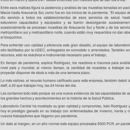
Entre esos matices figura la asistencia y análisis de las muestras tomadas en pac
Maule hasta Araucanía Sur, como fue en los inicios de la pandemia. “El equipo de
dio servicio a todos los establecimientos de esos servicios de salud, hast
estuvieron capacitados y equipados y se fueron descolgando sucesivamen
ocasionalmente se procesan muestras de Araucanía Sur y Norte y de los servic
metropolitano sur y metropolitano norte, cuando están muy requeridos no dan abas
el bioquímico.
Para enfrentar con calidad y eficiencia este gran desafío, el equipo de laborator
otro facilitados por la UDEC, entregados en comodato o arrendados. También enfr
recursos, esto es reactivos e instrumental necesario para el trabajo.
En tiempo de pandemia, explica Rodríguez, los reactivos e insumos para anális
nivel país y mundial; al mismo tiempo, la cantidad de muestras a trabajar 
proyectar disponer de stock a más de una semana plazo.
Lo más valioso, el recurso humano calificado para esta empresa, también debió a
staff, a 20 que trabajan hoy, las 24 horas del día.
Les contamos todo esto porque es una nueva evidencia de las capacidades de 
los grandes hechos y acontecimientos en la historia de la Salud Pública.
Laboratorio Central ha mostrado su gran calidad y compromiso, Iván Rodríguez y
hoy el prestigio ganado en su trabajo con enfermedades de invierno, hanta y 
nuevos trabajadores que llegaron por pandemia.
Un dato al margen, en un año normal este equipo procesaba 5000 PCR, en pande