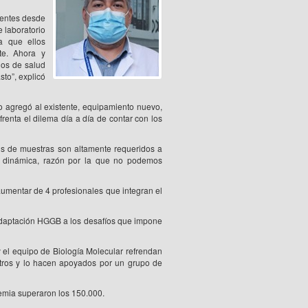
ientes desde
 laboratorio
a que ellos
te. Ahora y
ios de salud
to”, explicó
io agregó al existente, equipamiento nuevo,
enta el dilema día a día de contar con los
is de muestras son altamente requeridos a
es dinámica, razón por la que no podemos
umentar de 4 profesionales que integran el
adaptación HGGB a los desafíos que impone
 el equipo de Biología Molecular refrendan
otros y lo hacen apoyados por un grupo de
mia superaron los 150.000.