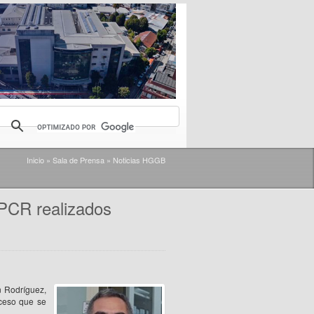
Inicio
»
Sala de Prensa
»
Noticias HGGB
 PCR realizados
n Rodríguez,
oceso que se