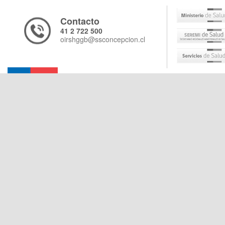
Contacto
41 2 722 500
oirshggb@ssconcepcion.cl