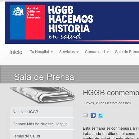
Inicio
Tu Hospital
Servicios
Comunidad
Sala de Pren
Sala de Prensa
HGGB conmemora
Jueves, 29 de Octubre de 2020
Noticias HGGB
Conoce Más de Nuestro Hospital
Esta semana se conmemora a niv
trabajando en difundir el cómo 
Temas de Salud
centro de salud lo más rápido p