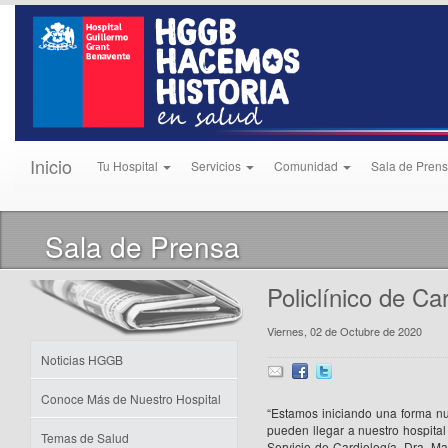
Inicio
Tu Hospital
Servicios
Comunidad
Sala de Pren
Sala de Prensa
Policlínico de Car
Viernes, 02 de Octubre de 2020
Noticias HGGB
Conoce Más de Nuestro Hospital
“Estamos iniciando una forma n
pueden llegar a nuestro hospital 
Temas de Salud
Servicio de Cardiología, Dra. Ma