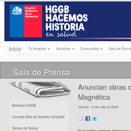
Inicio
Tu Hospital
Servicios
Comunidad
Sala de Pren
Sala de Prensa
Anuncian obras 
Magnética
Noticias HGGB
Viernes, 10 de Julio de 2020
Conoce Más de Nuestro Hospital
Temas de Salud
El Hospital regional doblará s