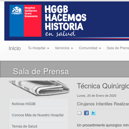
Inicio
Tu Hospital
Servicios
Comunidad
Sala de Pren
Sala de Prensa
Técnica Quirúrg
Lunes, 20 de Enero de 2020
Cirujanos Infantiles Realiz
Noticias HGGB
Conoce Más de Nuestro Hospital
Un procedimiento quirúrgico mín
Temas de Salud