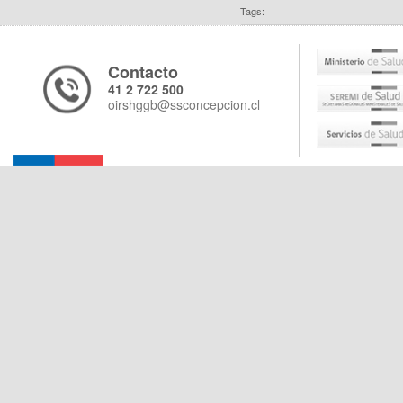
Tags:
Contacto
41 2 722 500
oirshggb@ssconcepcion.cl