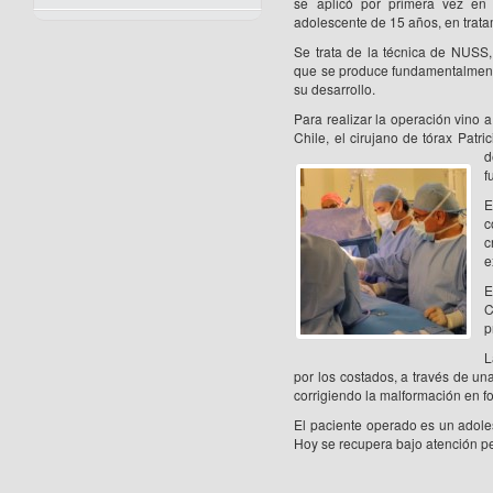
se aplicó por primera vez en 
adolescente de 15 años, en trata
Se trata de la técnica de NUSS,
que se produce fundamentalment
su desarrollo.
Para realizar la operación vino 
Chile, el cirujano de tórax Patri
d
f
E
c
c
e
E
C
p
L
por los costados, a través de un
corrigiendo la malformación en f
El paciente operado es un adole
Hoy se recupera bajo atención pe