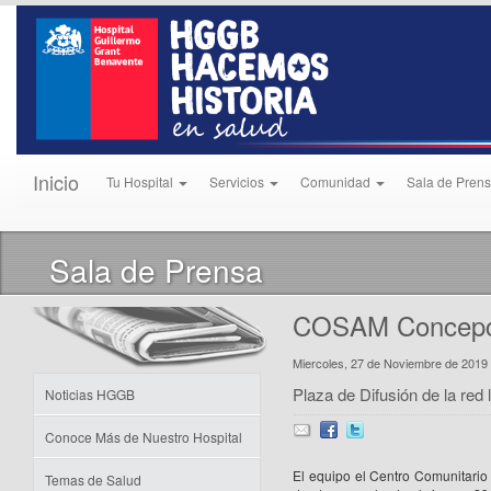
Inicio
Tu Hospital
Servicios
Comunidad
Sala de Pren
Sala de Prensa
COSAM Concepci
Miercoles, 27 de Noviembre de 2019
Plaza de Difusión de la red 
Noticias HGGB
Conoce Más de Nuestro Hospital
El equipo el Centro Comunitari
Temas de Salud