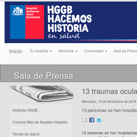
Inicio
Tu Hospital
Servicios
Comunidad
Sala de Pren
Sala de Prensa
13 traumas ocula
Miercoles, 13 de Noviembre de 2019
13 personas se han hospita
Noticias HGGB
Conoce Más de Nuestro Hospital
13 personas se han hospitaliza
Temas de Salud