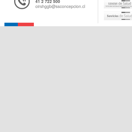
41 2 722 500
oirshggb@ssconcepcion.cl