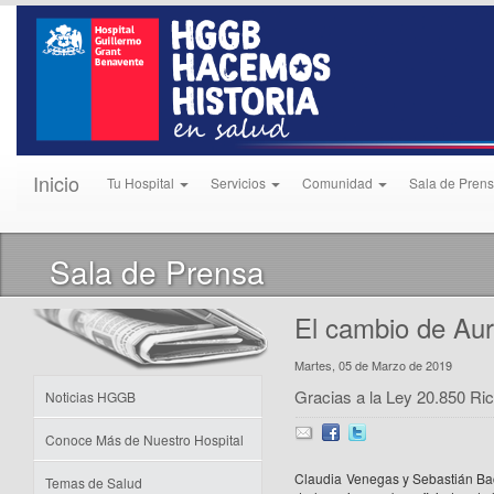
Inicio
Tu Hospital
Servicios
Comunidad
Sala de Pren
Sala de Prensa
El cambio de Au
Martes, 05 de Marzo de 2019
Gracias a la Ley 20.850 Ric
Noticias HGGB
Conoce Más de Nuestro Hospital
Claudia Venegas y Sebastián Ba
Temas de Salud