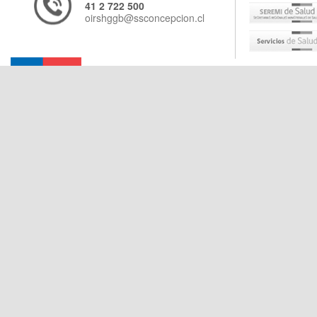
41 2 722 500
oirshggb@ssconcepcion.cl