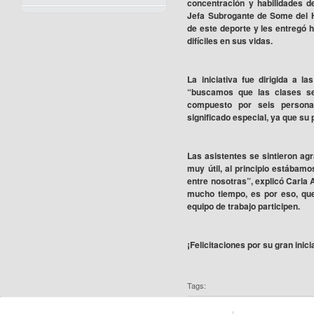
concentración y habilidades 
Jefa Subrogante de Some del 
de este deporte y les entregó 
difíciles en sus vidas.
La iniciativa fue dirigida a l
“buscamos que las clases se
compuesto por seis personas
significado especial, ya que su
Las asistentes se sintieron ag
muy útil, al principio estábam
entre nosotras”, explicó Carla A
mucho tiempo, es por eso, que
equipo de trabajo participen.
¡Felicitaciones por su gran inici
Tags: