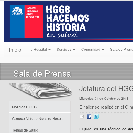
Inicio
Tu Hospital
Servicios
Comunidad
Sala de Pren
Sala de Prensa
Jefatura del HGG
Miercoles, 31 de Octubre de 2018
El taller se realizó en el G
Noticias HGGB
Conoce Más de Nuestro Hospital
El judo, es una técnica de d
Temas de Salud