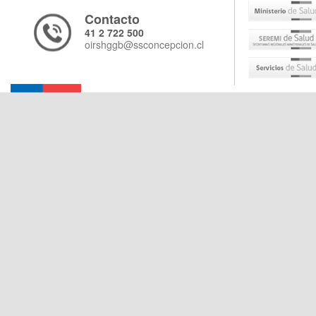
Contacto
41 2 722 500
oirshggb@ssconcepcion.cl