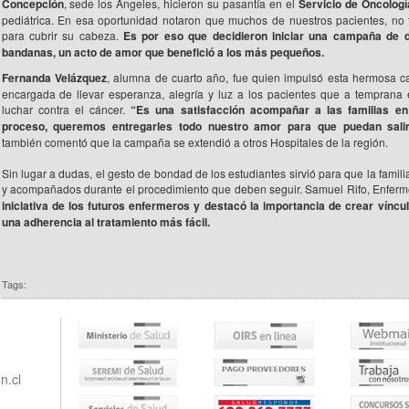
Concepción
, sede los Ángeles, hicieron su pasantía en el
Servicio de Oncologí
pediátrica. En esa oportunidad notaron que muchos de nuestros pacientes, no
para cubrir su cabeza.
Es por eso que decidieron iniciar una campaña de 
bandanas, un acto de amor que benefició a los más pequeños.
Fernanda Velázquez
, alumna de cuarto año, fue quien impulsó esta hermosa 
encargada de llevar esperanza, alegría y luz a los pacientes que a tempran
luchar contra el cáncer.
“Es una satisfacción acompañar a las familias en e
proceso, queremos entregarles todo nuestro amor para que puedan salir
también comentó que la campaña se extendió a otros Hospitales de la región.
Sin lugar a dudas, el gesto de bondad de los estudiantes sirvió para que la famili
y acompañados durante el procedimiento que deben seguir. Samuel Rifo, Enferme
iniciativa de los futuros enfermeros y destacó la importancia de crear vínc
una adherencia al tratamiento más fácil.
Tags:
n.cl