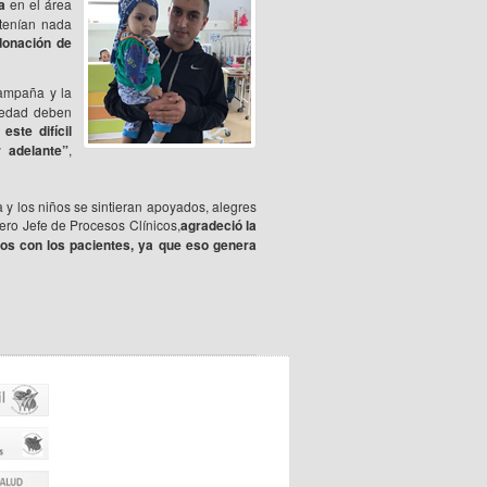
a
en el área
 tenían nada
donación de
campaña y la
a edad deben
ste difícil
 adelante”
,
a y los niños se sintieran apoyados, alegres
ro Jefe de Procesos Clínicos,
agradeció la
ulos con los pacientes, ya que eso genera