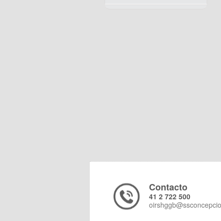
Contacto
41 2 722 500
oirshggb@ssconcepcio