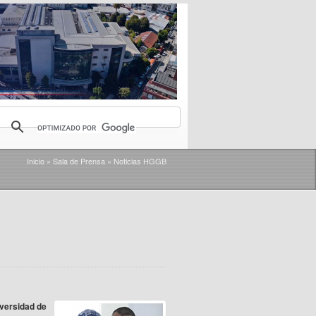
Inicio
»
Sala de Prensa
»
Noticias HGGB
iversidad de