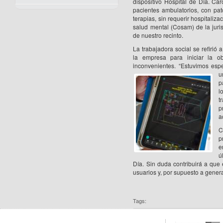
dispositivo Hospital de Día. Ca
pacientes ambulatorios, con pato
terapias, sin requerir hospitaliz
salud mental (Cosam) de la juris
de nuestro recinto.
La trabajadora social se refirió
la empresa para iniciar la 
inconvenientes. “Estuvimos es
u
p
l
t
p
a
C
p
e
ú
Día. Sin duda contribuirá a que
usuarios y, por supuesto a gener
Tags: