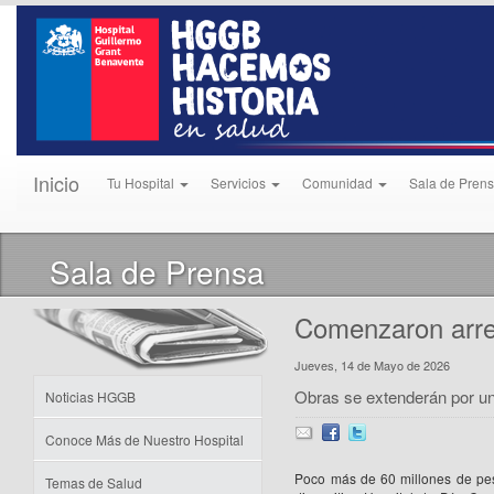
Inicio
Tu Hospital
Servicios
Comunidad
Sala de Pren
Sala de Prensa
Comenzaron arreg
Jueves, 14 de Mayo de 2026
Obras se extenderán por u
Noticias HGGB
Conoce Más de Nuestro Hospital
Poco más de 60 millones de peso
Temas de Salud