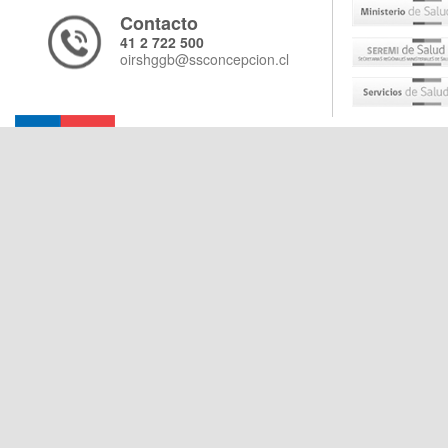
Contacto
41 2 722 500
oirshggb@ssconcepcion.cl