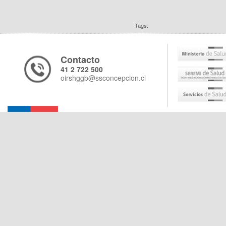
Tags:
Contacto
41 2 722 500
oirshggb@ssconcepcion.cl