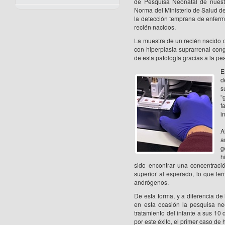
de Pesquisa Neonatal de nuestr
Norma del Ministerio de Salud de
la detección temprana de enferm
recién nacidos.
La muestra de un recién nacido d
con hiperplasia suprarrenal cong
de esta patología gracias a la p
E
d
s
“
f
i
A
a
g
h
sido encontrar una concentrac
superior al esperado, lo que ter
andrógenos.
De esta forma, y a diferencia de 
en esta ocasión la pesquisa neo
tratamiento del infante a sus 10 
por este éxito, el primer caso de