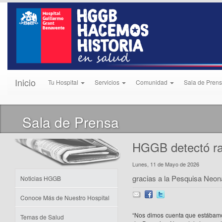
Inicio
Tu Hospital
Servicios
Comunidad
Sala de Pren
Sala de Prensa
HGGB detectó rar
Lunes, 11 de Mayo de 2026
gracias a la Pesquisa Neon
Noticias HGGB
Conoce Más de Nuestro Hospital
“Nos dimos cuenta que estábamos
Temas de Salud