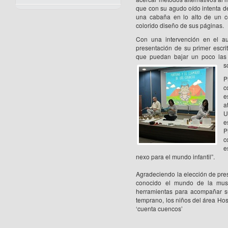
que con su agudo oído intenta de
una cabaña en lo alto de un ce
colorido diseño de sus páginas.
Con una intervención en el aud
presentación de su primer escrit
que puedan bajar un poco las l
s
P
c
e
a
U
e
P
c
e
nexo para el mundo infantil”.
Agradeciendo la elección de pre
conocido el mundo de la musi
herramientas para acompañar s
temprano, los niños del área Ho
‘cuenta cuencos’