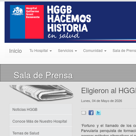
Inicio
Tu Hospital
Servicios
Comunidad
Sala de Pren
Sala de Prensa
Eligieron al HGGB
Lunes, 04 de Mayo de 2026
Noticias HGGB
Conoce Más de Nuestro Hospital
‘Fortuno y el llamado de los c
Parvularia penquista de formac
Temas de Salud
acercar métodos alternativos al m