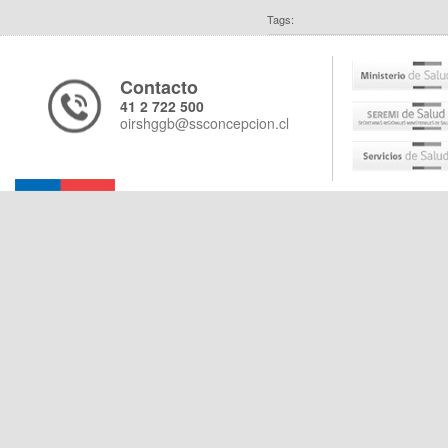
Tags:
Contacto
41 2 722 500
oirshggb@ssconcepcion.cl