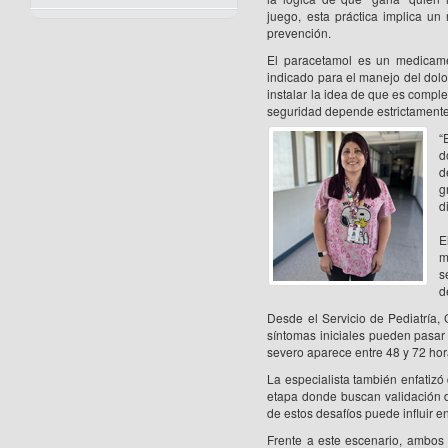
juego, esta práctica implica un
prevención.
El paracetamol es un medicamen
indicado para el manejo del dolor
instalar la idea de que es compl
seguridad depende estrictamente 
“
d
d
g
d
E
m
s
d
Desde el Servicio de Pediatría,
síntomas iniciales pueden pasar
severo aparece entre 48 y 72 hor
La especialista también enfatizó
etapa donde buscan validación de
de estos desafíos puede influir e
Frente a este escenario, ambos e