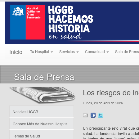
Inicio
Tu Hospital
Servicios
Comunidad
Sala de Pren
Sala de Prensa
Los riesgos de in
Lunes, 20 de Abril de 2026
Noticias HGGB
Conoce Más de Nuestro Hospital
Un preocupante reto viral que c
salud. La tendencia invita a ado
Temas de Salud
la lógica de que “gana” quien 