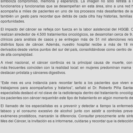
simboliza compromiso, memoria y esperanza. La imagen no sólo retrata a lo
funcionarios y funcionarias que se desempeñan en esta área, sino a una red
acompaña a miles de pacientes en uno de los procesos más desafiantes de su
también un gesto para recordar que detrás de cada cifra hay historias, familia
oportunidades.
El impacto del cáncer se refleja con fuerza en la labor asistencial del HGGB.
realizan alrededor de 4.500 tratamientos oncológicos, se desarrollan cerca de 9
clínicos para análisis de casos y se entregan más de 51 mil atenciones rel
distintos tipos de cáncer. Además, nuestro hospital recibe a más de 18 mi
derivados desde varios puntos del sur del país, consolidándose como centro de r
de alta complejidad.
A nivel nacional, el cáncer continúa es la principal causa de muerte, c
más frecuentes coinciden con la realidad local: en mujeres predominan mama 
destacan próstata y cánceres digestivos.
“Este mes es una instancia para recordar tanto a los pacientes que viven
trabajamos para acompañarlos y tratarlos”, señaló el Dr. Roberto Piña Santa
especialista destacó el rol clave de la radioterapia dentro del tratamiento onco
los pacientes con cáncer requerirán este tipo de tratamiento en algún momento d
El llamado de los especialistas es a prevenir y detectar a tiempo la enfermed
tabaco y el consumo excesivo de alcohol junto con asistir a controles pre
exámenes prostáticos, marcarán la diferencia. Consultar precozmente ante sínt
Mes del Cáncer, la invitación es a informarse, cuidarse y recordar que la detecció