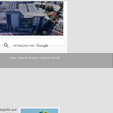
Inicio
»
Sala de Prensa
»
Noticias HGGB
tografía que