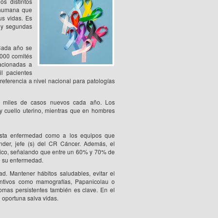
s distintos
 humana que
s vidas. Es
s y segundas
 Cada año se
.000 comités
acionadas a
l pacientes
eferencia a nivel nacional para patologías
on miles de casos nuevos cada año. Los
y cuello uterino, mientras que en hombres
 esta enfermedad como a los equipos que
nder, jefe (s) del CR Cáncer. Además, el
lógico, señalando que entre un 60% y 70% de
e su enfermedad.
ad. Mantener hábitos saludables, evitar el
ventivos como mamografías, Papanicolau o
omas persistentes también es clave. En el
n oportuna salva vidas.