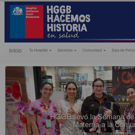
Inicio
Tu Hospital
Servicios
Comunidad
Sala de Pren
HGGB llevó la Semana de 
Materna a la Comu
con punto informativo y de as